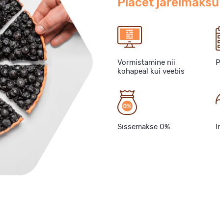
Placet järelmaksu
Vormistamine nii
P
kohapeal kui veebis
Sissemakse 0%
I