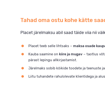
Tahad oma ostu kohe kätte saa
Placet järelmaksu abil saad täide viia nii v
Placet teeb selle lihtsaks –
maksa osade kaup
Kauba saamine on
kiire ja mugav
– taotlus võt
pärast lepingu allkirjastamist.
Järelmaks sobib kõikide toodete ja teenuste jao
Liitu tuhandete rahulolevate klientidega ja alu