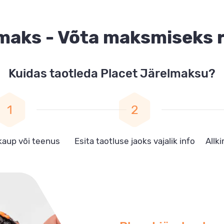
lmaks - Võta maksmiseks 
Kuidas taotleda Placet Järelmaksu?
 kaup või teenus
Esita taotluse jaoks vajalik info
Allki