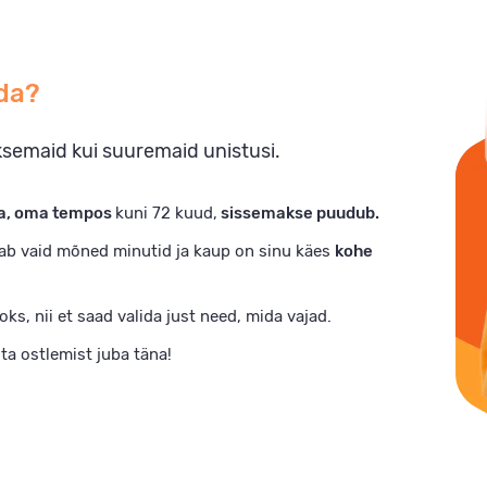
da?
äiksemaid kui suuremaid unistusi.
a, oma tempos
kuni 72 kuud,
sissemakse puudub.
ab vaid mõned minutid ja kaup on sinu käes
kohe
ks, nii et saad valida just need, mida vajad.
sta ostlemist juba täna!