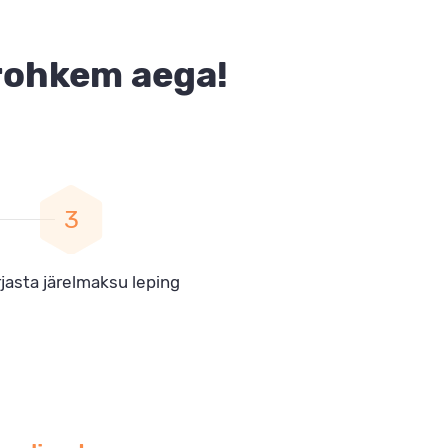
rohkem aega!
rjasta järelmaksu leping