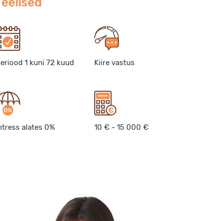
 eelised
eriood 1 kuni 72 kuud
Kiire vastus
ntress alates 0%
10 € - 15 000 €